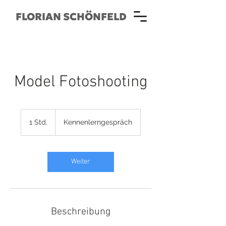
FLORIAN SCHÖNFELD
Model Fotoshooting
Kennenlerngespräch
1 Std.
1
Kennenlerngespräch
S
t
d
Weiter
Beschreibung